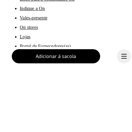
Indique a On
Vales-presente
On stores
Lojas
Portal de Fornecedores(as)
Adicionar à sacola
Sobre a On
Ondesign
Carreiras
Investidores(as)
Continuar
Imprensa & Media
Programa de afiliação
Bastidores