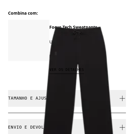
Combina com:
Focus Tech Sweatpants
Uso diário, viagens, treinos
R$ 699,00
VER OS DETALHES
TAMANHO E AJUSTE
Regular. Fiel ao tamanho.
ENVIO E DEVOLUÇÕES