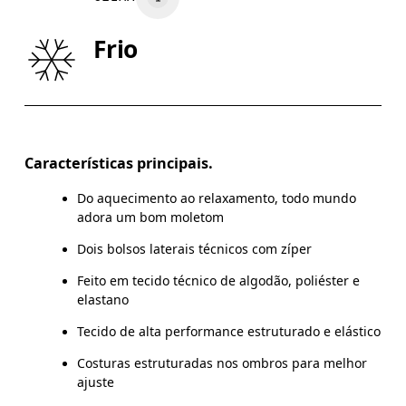
CINTURA
67
68 — 73
7
Frio
QUADRIL/ANCA
90
91 — 96
9
Arraste na horizontal para ver mais
Características principais.
Do aquecimento ao relaxamento, todo mundo
Como medir
adora um bom moletom
Dois bolsos laterais técnicos com zíper
Feito em tecido técnico de algodão, poliéster e
elastano
Tecido de alta performance estruturado e elástico
Costuras estruturadas nos ombros para melhor
ajuste