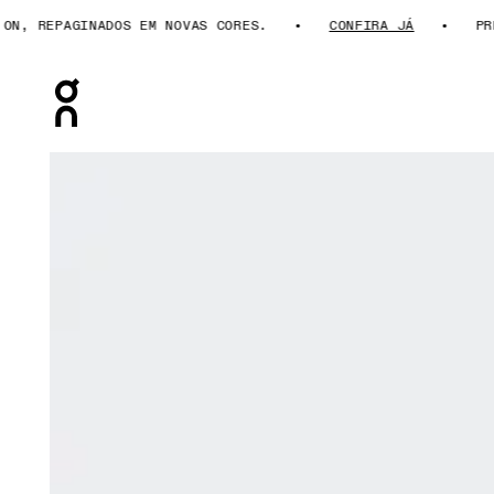
, REPAGINADOS EM NOVAS CORES.
CONFIRA JÁ
PRES
Press Escape to close navigation
Galeria de produtos: item 1 de 7 On Court Tank White Fe