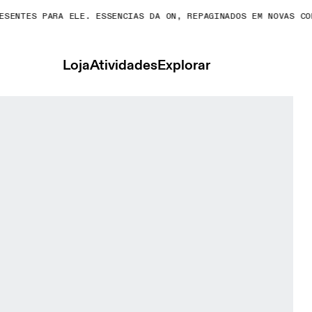
ENTES PARA ELE. ESSENCIAS DA ON, REPAGINADOS EM NOVAS CORE
Loja
Atividades
Explorar
minino Partes de cima e camisetas