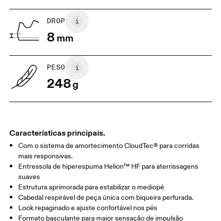
DROP
Arraste na horizontal para ver mais
8
mm
PESO
248
g
Características principais.
Com o sistema de amortecimento CloudTec® para corridas
mais responsivas.
Entressola de hiperespuma Helion™ HF para aterrissagens
suaves
Estrutura aprimorada para estabilizar o mediopé
Cabedal respirável de peça única com biqueira perfurada.
Look repaginado e ajuste confortável nos pés
Formato basculante para maior sensação de impulsão