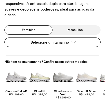
responsivas. A entressola dupla para aterrissagens
suaves e decolagens poderosas, ideal para as ruas da
cidade.
Feminino
Masculino
Selecione um tamanho
Não tem no seu tamanho? Confira esses outros modelos
Cloudswift 4 AD
Cloudtilt
Cloudmonster
Cloudtilt Moon
Void
R$ 1.199,00
R$ 1.299,00
R$ 1.499,00
R
R$ 1.299,00