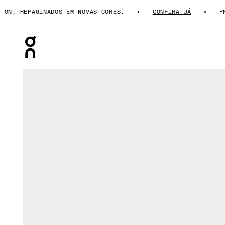
, REPAGINADOS EM NOVAS CORES.
CONFIRA JÁ
PRESE
Press Escape to close navigation
Galeria de produtos: item 1 de 6 On Cloudrock Low Wat