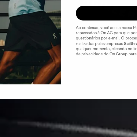
Ao continuar, você aceita nossa P
repassados à On AG para que pos
questionários por e-mail. O proces
Sailthr
realizados pelas empresas 
qualquer momento, clicando no lin
de privacidade do On Group
 para