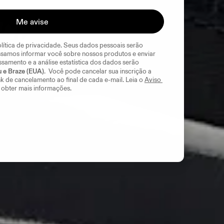
Me avise
olítica de privacidade. Seus dados pessoais serão 
samos informar você sobre nossos produtos e enviar 
samento e a análise estatística dos dados serão 
u e Braze (EUA)
.  Você pode cancelar sua inscrição a 
k de cancelamento ao final de cada e-mail. Leia o 
Aviso 
 obter mais informações.