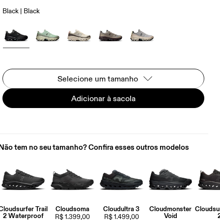
Black | Black
Selecione um tamanho
Adicionar à sacola
Não tem no seu tamanho? Confira esses outros modelos
Cloudsurfer Trail
Cloudsoma
Cloudultra 3
Cloudmonster
Cloudsur
2 Waterproof
Void
R$ 1.399,00
R$ 1.499,00