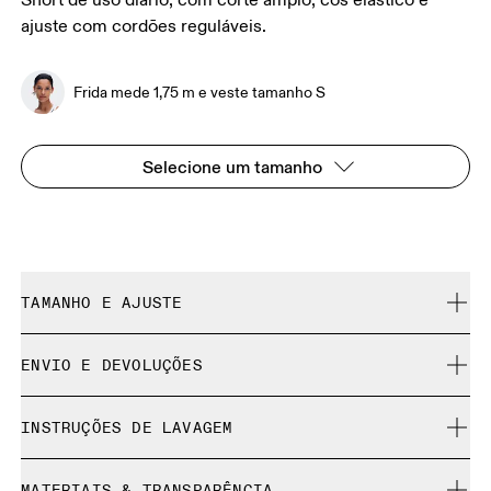
Short de uso diário, com corte amplo, cós elástico e
ajuste com cordões reguláveis.
Frida mede 1,75 m e veste tamanho S
Selecione um tamanho
TAMANHO E AJUSTE
Descontraído. Fiel ao tamanho.
ENVIO E DEVOLUÇÕES
Entrega gratuita
Frida mede 1,75 m e veste tamanho S
INSTRUÇÕES DE LAVAGEM
Devolução gratuita por 30 dias
Produtos e cores de edição limitada e peças da coleção
Lavar na máquina em água fria (ciclo suave)
anterior não podem ser trocados, mas você pode
MATERIAIS & TRANSPARÊNCIA