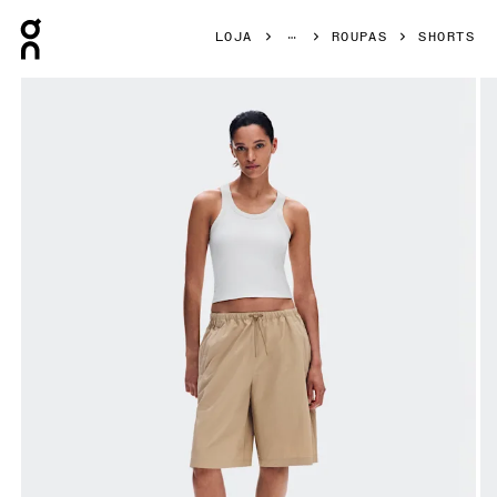
Press Escape to close navigation
LOJA
ROUPAS
SHORTS
Galeria de produtos: item 1 de 7 On Bermuda Shorts Kasha 