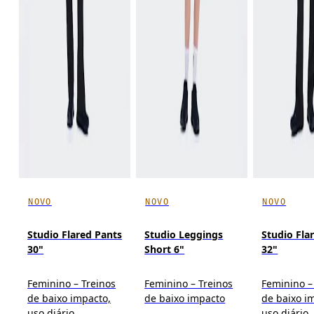
NOVO
NOVO
NOVO
Studio Flared Pants
Studio Leggings
Studio Fla
30"
Short 6"
32"
Feminino – Treinos
Feminino – Treinos
Feminino –
de baixo impacto,
de baixo impacto
de baixo i
uso diário
uso diário