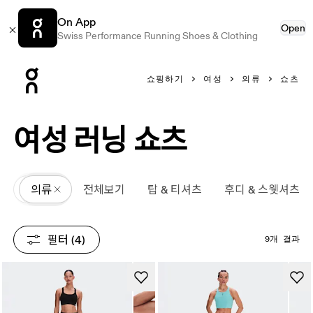
On App
Open
Swiss Performance Running Shoes & Clothing
Press Escape to close navigation
쇼핑하기
여성
의류
쇼츠
여성 러닝 쇼츠
All
의류
전체보기
탑 & 티셔츠
후디 & 스웻셔츠
필터
 (4)
9개 결과