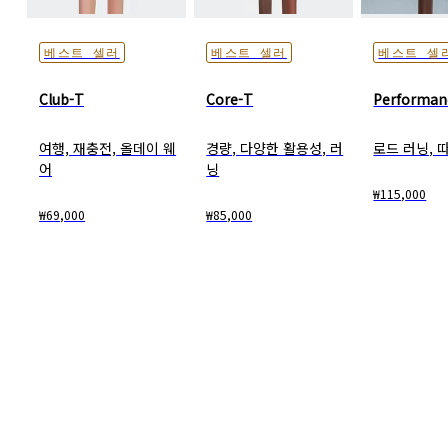
베스트 셀러
베스트 셀러
베스트 셀
Club-T
Core-T
Performan
여행, 재충전, 올데이 웨
경량, 다양한 활용성, 러
로드 러닝, 
어
닝
₩115,000
₩69,000
₩85,000