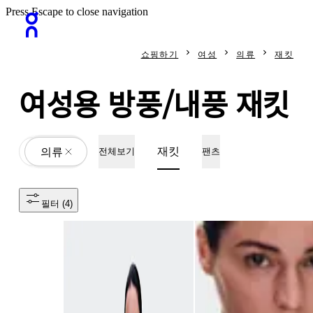
Press Escape to close navigation
쇼핑하기
여성
의류
재킷
여성용 방풍/내풍 재킷
재킷
All
의류
전체보기
팬츠
필터
 (4)