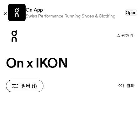
On App
Open
Swiss Performance Running Shoes & Clothing
Press Escape to close navigation
쇼핑하기
On x IKON
필터
 (1)
0개 결과