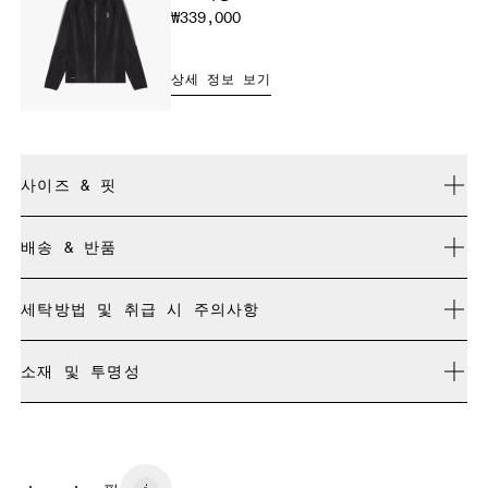
₩339,000
상세 정보 보기
사이즈 & 핏
레귤러 핏. 정사이즈.
배송 & 반품
모든 주문 무료 배송
Laura: 175cm, S 사이즈 착용
세탁방법 및 취급 시 주의사항
30일 이내 무료 반품
리미티드 에디션 제품이나 컬러웨이, 지난 시즌 제품은 교환이
세탁기에 넣어 가볍게 찬물 세탁
불가능하며 환불만 가능합니다
소재 및 투명성
표백 불가
사이즈 가이드 - 여성 어패럴
드라이클리닝 불가
소재
다림질 불가
센티미터
인치
Front: Polyamide (recycled) 86%, Elastane 14%. Back: Polyamide
저온에서 건조기 사용 가능
(recycled) 86%, Elastane 14%. Inner brief: Polyester (recycled)