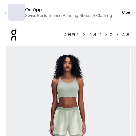
On App
Open
Swiss Performance Running Shoes & Clothing
Press Escape to close navigation
쇼핑하기
여성
의류
쇼츠
제품 갤러리 항목 1/8 On Performance Shorts Terra Seedling