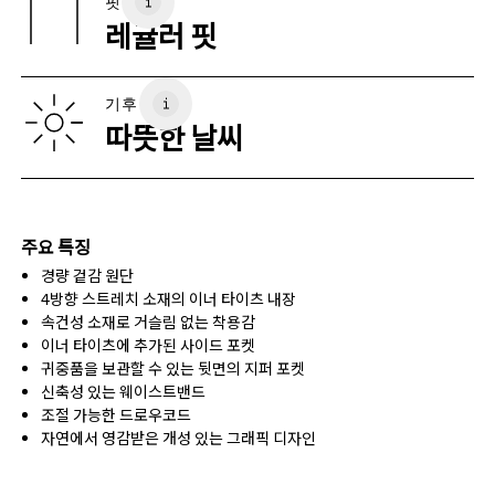
핏
사이즈 측정 단위 센티미터
75%, Elastane (Black) EL 25%. Waistband: Polyamide 79%,
레귤러 핏
Elastane 20%.
원산지
XS
S
베트남
사이즈 가이드 - 여성 어패럴
기후
허리둘레
67
68 — 73
74
따뜻한 날씨
엉덩이둘레
90
91 — 96
97 
허벅지 둘레
53
55
주요 특징
경량 겉감 원단
가로로 밀어서 더 보기
4방향 스트레치 소재의 이너 타이츠 내장
인심(S 사이즈): 7.62 cm
속건성 소재로 거슬림 없는 착용감
이너 타이츠에 추가된 사이드 포켓
귀중품을 보관할 수 있는 뒷면의 지퍼 포켓
사이즈 측정 방법
신축성 있는 웨이스트밴드
조절 가능한 드로우코드
자연에서 영감받은 개성 있는 그래픽 디자인