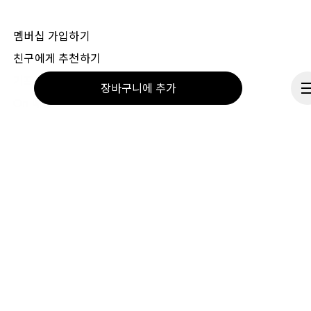
계속하면 On 개인정보 처리방침에 동의하시게 됩니다. 고객님의 개인 데이터가 On 
AG에 전달되면 이메일을 통해 On 제품 관련 소식과 설문조사를 보내드립니다. 
데이터의 처리와 통계적 분석은 On의 서비스 제공업체인 Sailthru 및 Braze(미국)
에서 이루어집니다. 각 이메일의 구독 해지 링크를 통해 언제든지 구독을 해지하실 
멤버십 가입하기
수 있습니다. 자세한 내용은 
On 그룹 개인정보 처리방침
을 참조하시기 바랍니다.
친구에게 추천하기
기프트카드
장바구니에 추가
On 매장
매장 찾기
공급업체 포털
On 소개
계속하기
Ondesign
채용 정보
투자자
언론보도
파트너