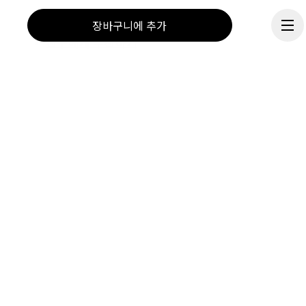
멤버십 가입하기
장바구니에 추가
친구에게 추천하기
기프트카드
On 매장
매장 찾기
공급업체 포털
계속하기
On 소개
Ondesign
채용 정보
투자자
언론보도
파트너