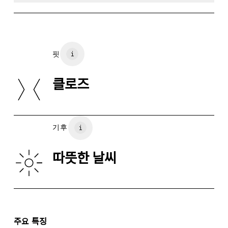
표백 불가
센티미터
소재
드라이클리닝 불가
Main Fabric: Polyamide (recycled) 86%, Elastane 14%.
핏
사이즈 측정 단위 센티미터
Waistband: Polyamide 79%, Elastane 20%.
저온에서 건조기 사용 가능
사이즈 
클로즈
원산지
XS
S
베트남
허리둘레
75
76 — 82
8
기후
엉덩이둘레
89
90 — 95
96
따뜻한 날씨
허벅지 둘레
54.5
56
가로로 밀어서 더 보기
주요 특징
인심(M 사이즈): 22.8 cm