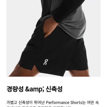
허리둘레
자연스러운 허리선을 따라 허리의 가장 잘록한 부분의 
엉덩이 둘레
엉덩이의 가장 튀어나온 부분을 기준으로 둘레를 측정합
경량성 &amp; 신축성
허벅지 둘레
다리를 어깨너비로 벌리고 선 다음, 허벅지에서 가장 굵
가볍고 신축성이 뛰어난 Performance Shorts는 어떤 속