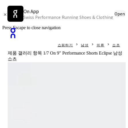
On App
Open
Swiss Performance Running Shoes & Clothing
Press Escape to close navigation
쇼핑하기
남성
의류
쇼츠
제품 갤러리 항목 1/7 On 9" Performance Shorts Eclipse 남성
쇼츠