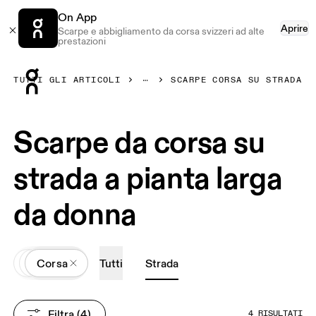
On App
Aprire
Scarpe e abbigliamento da corsa svizzeri ad alte
prestazioni
Press Escape to close navigation
TUTTI GLI ARTICOLI
SCARPE CORSA SU STRADA
Scarpe da corsa su
strada a pianta larga
da donna
All
Scarpe
Corsa
Tutti
Strada
Filtra
 (4)
4 RISULTATI