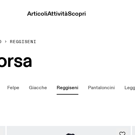
Articoli
Attività
Scopri
O
REGGISENI
orsa
Felpe
Giacche
Reggiseni
Pantaloncini
Legg