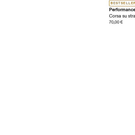
BESTSELLE
Performance
Corsa su str
70,00 €