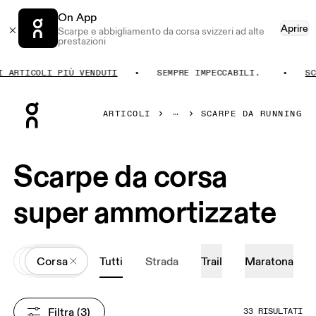
On App
Aprire
Scarpe e abbigliamento da corsa svizzeri ad alte
prestazioni
TICOLI PIÙ VENDUTI
SEMPRE IMPECCABILI.
SCOPR
Press Escape to close navigation
ARTICOLI
SCARPE DA RUNNING
Scarpe da corsa
super ammortizzate
All
Scarpe
Corsa
Tutti
Strada
Trail
Maratona
Filtra
 (3)
33 RISULTATI