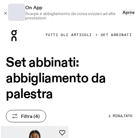
On App
Aprire
Scarpe e abbigliamento da corsa svizzeri ad alte
prestazioni
Press Escape to close navigation
TUTTI GLI ARTICOLI
SET ABBINATI
Set abbinati:
abbigliamento da
palestra
Filtra
 (4)
1 RISULTATO