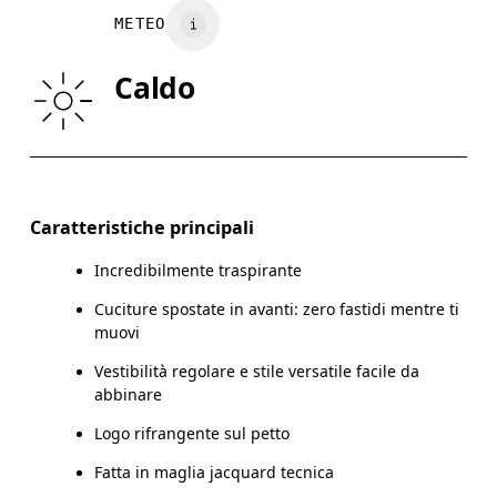
METEO
GIROVITA
75
76 — 82
8
Caldo
FIANCHI
89
90 — 95
96
Scorri in orizzontale per visualizzare la tabella
Caratteristiche principali
Incredibilmente traspirante
Come prendere le misure
Cuciture spostate in avanti: zero fastidi mentre ti
muovi
Vestibilità regolare e stile versatile facile da
abbinare
Logo rifrangente sul petto
Fatta in maglia jacquard tecnica