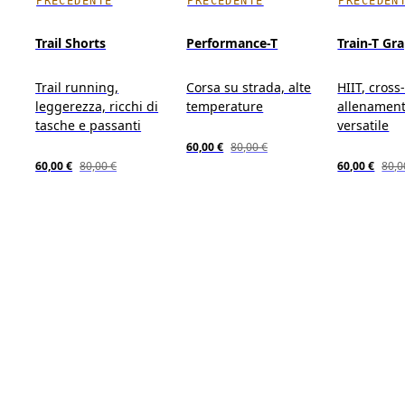
PRECEDENTE
PRECEDENTE
PRECEDEN
Trail Shorts
Performance-T
Train-T Gr
Trail running,
Corsa su strada, alte
HIIT, cross
leggerezza, ricchi di
temperature
allenamen
tasche e passanti
versatile
60,00 €
80,00 €
60,00 €
80,00 €
60,00 €
80,0