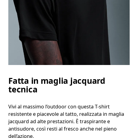
Girovita
Misura il girovita nel punto più stretto (in genere
Fianchi
Misura la parte più ampia dei fianchi da un estremo
Fatta in maglia jacquard
tecnica
Vivi al massimo l’outdoor con questa T-shirt
resistente e piacevole al tatto, realizzata in maglia
jacquard ad alte prestazioni. È traspirante e
antisudore, così resti al fresco anche nel pieno
dell’azione.