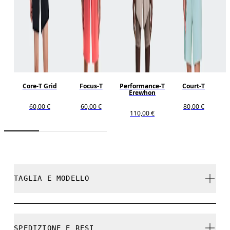
Core-T Grid
Focus-T
Performance-T
Court-T
Erewhon
60,00 €
60,00 €
80,00 €
110,00 €
TAGLIA E MODELLO
Regolare. Fedele alla taglia.
SPEDIZIONE E RESI