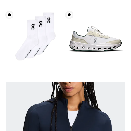
Circonferenza seno
Misura la parte più ampia del petto da un estremo
all’altro.
Girovita
Misura il girovita nel punto più stretto (in genere
dove il corpo si piega lateralmente).
Fianchi
Misura la parte più ampia dei fianchi da un estremo
all’altro.