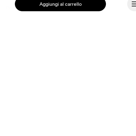
Aggiungi al carrello
Portale fornitori
Chi siamo
Ondesign
Lavora con noi
Continua
Investitori
Stampa e media
Programma di affiliazione
Backstage
Italia
© On 2026