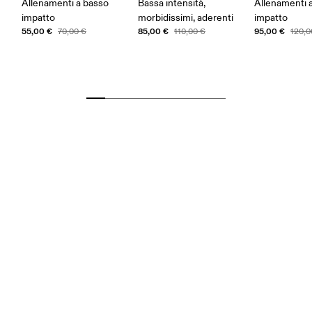
Allenamenti a basso
Bassa intensità,
Allenamenti 
impatto
morbidissimi, aderenti
impatto
55,00 €
85,00 €
95,00 €
70,00 €
110,00 €
120,0