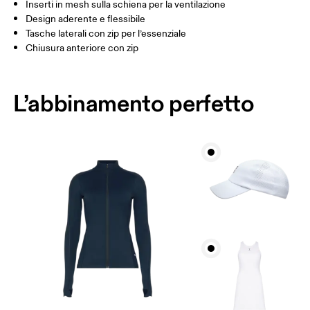
Scorri in orizzontale per visualizzare la tabella
Inserti in mesh sulla schiena per la ventilazione
Design aderente e flessibile
Tasche laterali con zip per l’essenziale
Chiusura anteriore con zip
Come prendere le misure
L’abbinamento perfetto