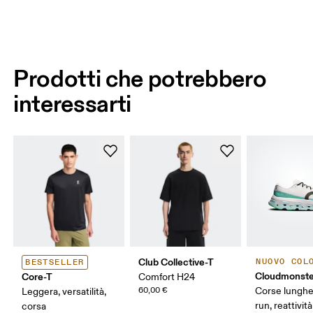
Prodotti che potrebbero
interessarti
Club Collective-T
NUOVO COL
BESTSELLER
Cloudmonste
Core-T
Comfort H24
60,00 €
Corse lungh
Leggera, versatilità,
run, reattività
corsa