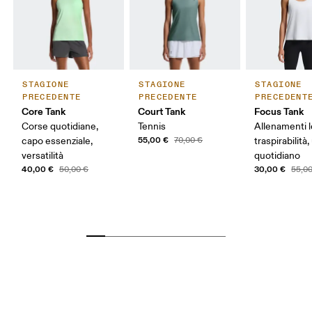
STAGIONE
STAGIONE
STAGIONE
PRECEDENTE
PRECEDENTE
PRECEDENT
Core Tank
Court Tank
Focus Tank
Corse quotidiane,
Tennis
Allenamenti l
55,00 €
capo essenziale,
70,00 €
traspirabilità
versatilità
quotidiano
40,00 €
30,00 €
50,00 €
55,0