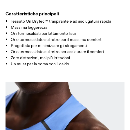
FIANCHI
90
91 — 96
97 
Caratteristiche principali
Tessuto On DryTec™ traspirante e ad asciugatura rapida
Scorri in orizzontale per visualizzare la tabella
Massima leggerezza
Orli termosaldati perfettamente lisci
Orlo termosaldato sul retro per il massimo comfort
Progettata per minimizzare gli sfregamenti
Come prendere le misure
Orlo termosaldato sul retro per assicurare il comfort
Zero distrazioni, mai più irritazioni
Un must per la corsa con il caldo