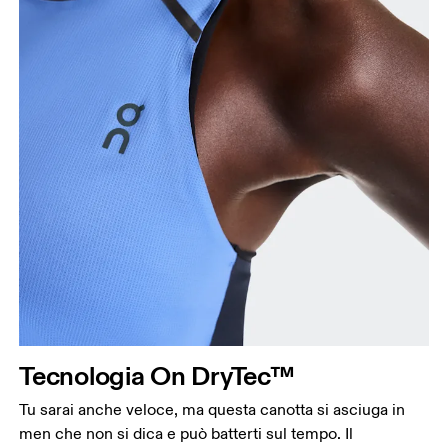
Circonferenza seno
Misura la parte più ampia del petto da un estremo
all’altro.
Girovita
Misura il girovita nel punto più stretto (in genere
dove il corpo si piega lateralmente).
Fianchi
Tecnologia On DryTec™
Misura la parte più ampia dei fianchi da un estremo
Tu sarai anche veloce, ma questa canotta si asciuga in
all’altro.
men che non si dica e può batterti sul tempo. Il