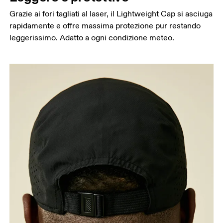
Grazie ai fori tagliati al laser, il Lightweight Cap si asciuga
rapidamente e offre massima protezione pur restando
Circonferenza testa
leggerissimo. Adatto a ogni condizione meteo.
Partendo dalla fronte e tenendo il metro da sarta
parallelo al pavimento, misura la circonferenza
della testa.