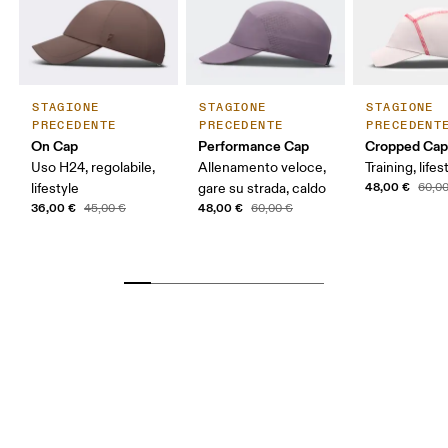
STAGIONE
STAGIONE
STAGIONE
PRECEDENTE
PRECEDENTE
PRECEDENT
On Cap
Performance Cap
Cropped Ca
Uso H24, regolabile,
Allenamento veloce,
Training, lifes
48,00 €
lifestyle
gare su strada, caldo
60,0
36,00 €
48,00 €
45,00 €
60,00 €