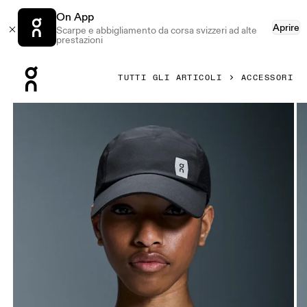
On App
Aprire
Scarpe e abbigliamento da corsa svizzeri ad alte
prestazioni
Press Escape to close navigation
TUTTI GLI ARTICOLI
ACCESSORI
Prodotto numero 1 di 5 della galleria On Lightweight Cap Bl