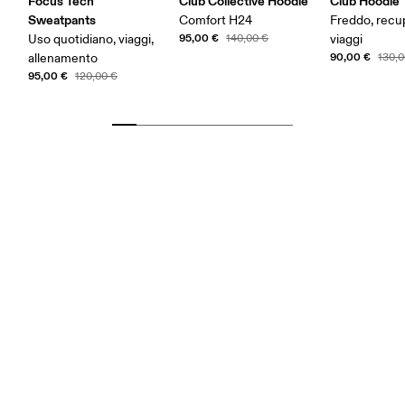
Focus Tech
Club Collective Hoodie
Club Hoodie
Sweatpants
Comfort H24
Freddo, recu
95,00 €
Uso quotidiano, viaggi,
140,00 €
viaggi
90,00 €
allenamento
130,0
95,00 €
120,00 €