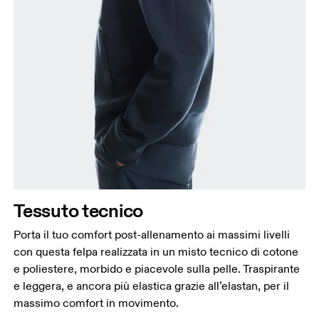
Torace
Misura la parte più ampia del torace da un estremo
all’altro.
Girovita
Misura il girovita nel punto più stretto (in genere
dove il corpo si piega lateralmente).
Fianchi
Tessuto tecnico
Misura la parte più ampia dei fianchi da un estremo
all’altro.
Porta il tuo comfort post-allenamento ai massimi livelli
con questa felpa realizzata in un misto tecnico di cotone
e poliestere, morbido e piacevole sulla pelle. Traspirante
e leggera, e ancora più elastica grazie all’elastan, per il
massimo comfort in movimento.