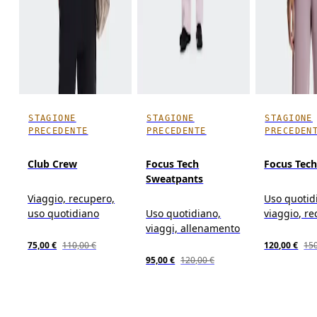
STAGIONE
STAGIONE
STAGIONE
PRECEDENTE
PRECEDENTE
PRECEDEN
Club Crew
Focus Tech
Focus Tec
Sweatpants
Viaggio, recupero,
Uso quotid
uso quotidiano
Uso quotidiano,
viaggio, r
viaggi, allenamento
75,00 €
110,00 €
120,00 €
150
95,00 €
120,00 €