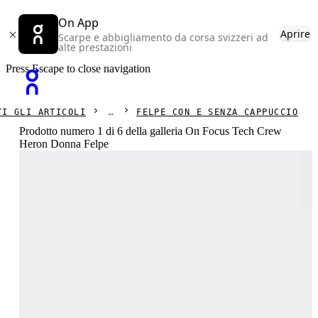
On App
Aprire
Scarpe e abbigliamento da corsa svizzeri ad
alte prestazioni
Press Escape to close navigation
TI GLI ARTICOLI
FELPE CON E SENZA CAPPUCCIO
Prodotto numero 1 di 6 della galleria On Focus Tech Crew
Heron Donna Felpe