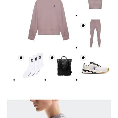
Circonferenza seno
Misura la parte più ampia del petto da un estremo a
Girovita
Misura il girovita nel punto più stretto (in genere
Fianchi
Misura la parte più ampia dei fianchi da un estremo