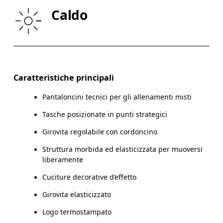
Caldo
GIRO COSCIA
53
55
Scorri in orizzontale per visualizzare la tabella
Caratteristiche principali
Pantaloncini tecnici per gli allenamenti misti
Come prendere le misure
Tasche posizionate in punti strategici
Girovita regolabile con cordoncino
Struttura morbida ed elasticizzata per muoversi
liberamente
Cuciture decorative d’effetto
Girovita elasticizzato
Logo termostampato