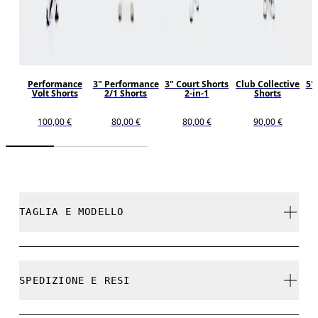
Performance
3" Performance
3" Court Shorts
Club Collective
5"
Volt Shorts
2/1 Shorts
2-in-1
Shorts
100,00 €
80,00 €
80,00 €
90,00 €
TAGLIA E MODELLO
Regolare. Fedele alla taglia.
SPEDIZIONE E RESI