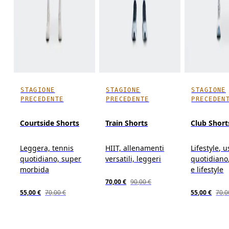
STAGIONE
STAGIONE
STAGIONE
PRECEDENTE
PRECEDENTE
PRECEDEN
Courtside Shorts
Train Shorts
Club Short
Leggera, tennis
HIIT, allenamenti
Lifestyle, u
quotidiano, super
versatili, leggeri
quotidiano
morbida
e lifestyle
70,00 €
90,00 €
55,00 €
70,00 €
55,00 €
70,0