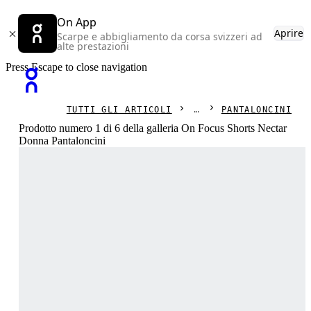
On App
Aprire
Scarpe e abbigliamento da corsa svizzeri ad
alte prestazioni
Press Escape to close navigation
TUTTI GLI ARTICOLI
PANTALONCINI
Prodotto numero 1 di 6 della galleria On Focus Shorts Nectar
Donna Pantaloncini