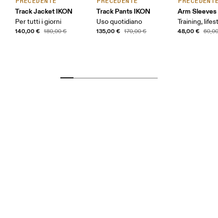
PRECEDENTE
PRECEDENTE
PRECEDENT
Track Jacket IKON
Track Pants IKON
Arm Sleeves
Per tutti i giorni
Uso quotidiano
Training, lifes
140,00 €
135,00 €
48,00 €
180,00 €
170,00 €
60,0