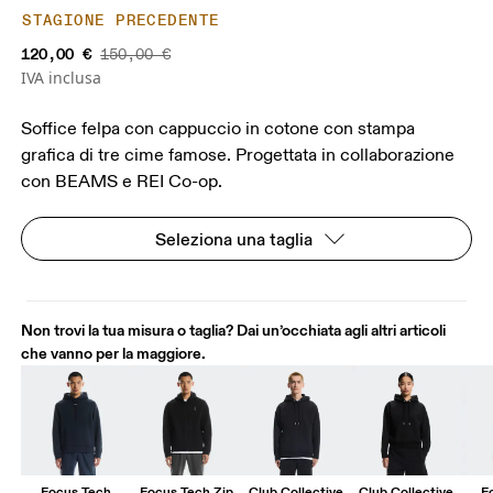
STAGIONE PRECEDENTE
120,00 €
150,00 €
IVA inclusa
Soffice felpa con cappuccio in cotone con stampa
grafica di tre cime famose. Progettata in collaborazione
con BEAMS e REI Co-op.
Seleziona una taglia
Non trovi la tua misura o taglia? Dai un’occhiata agli altri articoli
che vanno per la maggiore.
Focus Tech
Focus Tech Zip
Club Collective
Club Collective
F