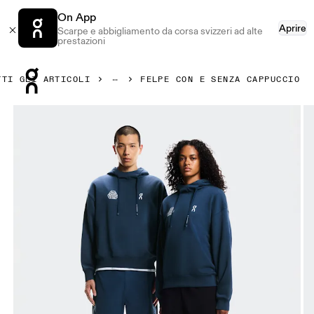
On App
Aprire
Scarpe e abbigliamento da corsa svizzeri ad alte
prestazioni
Press Escape to close navigation
TTI GLI ARTICOLI
FELPE CON E SENZA CAPPUCCIO
Prodotto numero 1 di 6 della galleria On Club Hoodie BEAMS