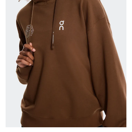
Torace
Misura la parte più ampia del torace da un estremo
all’altro.
Girovita
Misura il girovita nel punto più stretto (in genere
dove il corpo si piega lateralmente).
Fianchi
Misura la parte più ampia dei fianchi da un estremo