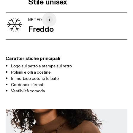
Stile unisex
Lavare separatamente.
GIROVITA
72
78.5 — 81.5
83.5
METEO
FIANCHI
Freddo
86
90.5 — 93.5
95.5
Scorri in orizzontale per visualizzare la tabella
Caratteristiche principali
Logo sul petto e stampa sul retro
Come prendere le misure
Polsini e orli a costine
In morbido cotone felpato
Cordoncini firmati
Vestibilità comoda