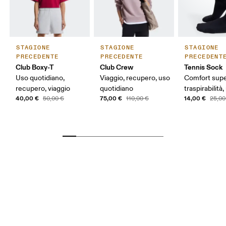
STAGIONE
STAGIONE
STAGIONE
PRECEDENTE
PRECEDENTE
PRECEDENT
Club Boxy-T
Club Crew
Tennis Sock
Uso quotidiano,
Viaggio, recupero, uso
Comfort supe
recupero, viaggio
quotidiano
traspirabilità
40,00 €
75,00 €
14,00 €
50,00 €
110,00 €
25,00