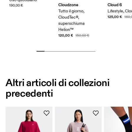
Cloudzone
Cloud 6
190,00 €
Tutto il giorno,
Lifestyle, Cl
125,00 €
CloudTec®,
160,
superschiuma
Helion™
120,00 €
150,00 €
Altri articoli di collezioni
precedenti