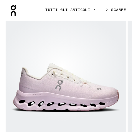
Press Escape to close navigation
TUTTI GLI ARTICOLI
SCARPE
Prodotto numero 1 di 6 della galleria On Cloudtilt Ivory & Or