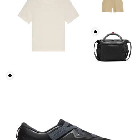
Girovita
Misura il girovita nel punto più stretto (in genere
dove il corpo si piega lateralmente).
Fianchi
Misura la parte più ampia dei fianchi da un estremo
all’altro.
Giro coscia