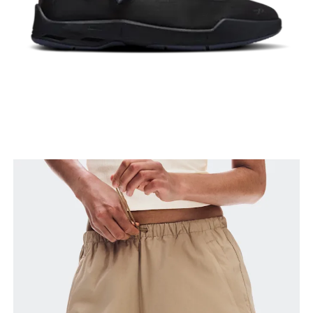
Stai in piedi a gambe leggermente divaricate.
Misura la parte più ampia della coscia.
Interno gamba
Stai in piedi a gambe tese e leggermente
divaricate. Misura la parte interna della gamba, dal
cavallo fino alla caviglia.