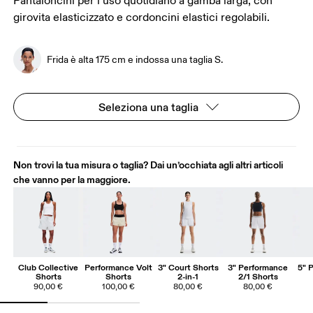
Pantaloncini per l’uso quotidiano a gamba larga, con
girovita elasticizzato e cordoncini elastici regolabili.
Frida è alta 175 cm e indossa una taglia S.
Seleziona una taglia
Non trovi la tua misura o taglia? Dai un’occhiata agli altri articoli
che vanno per la maggiore.
Club Collective
Performance Volt
3" Court Shorts
3" Performance
5" 
Shorts
Shorts
2-in-1
2/1 Shorts
90,00 €
100,00 €
80,00 €
80,00 €