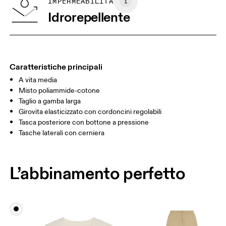
GUIDA ALLE TAGLIE - ABBIGLIAMENTO DONNA
IMPERMEABILITÀ
GIROVITA
67
68 — 73
74
Idrorepellente
FIANCHI
90
91 — 96
97 
GIRO COSCIA
53
55
Caratteristiche principali
A vita media
Scorri in orizzontale per visualizzare la tabella
Misto poliammide-cotone
Taglio a gamba larga
Girovita elasticizzato con cordoncini regolabili
Come prendere le misure
Tasca posteriore con bottone a pressione
Tasche laterali con cerniera
L’abbinamento perfetto