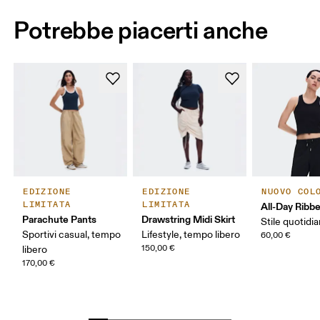
Potrebbe piacerti anche
EDIZIONE
EDIZIONE
NUOVO COL
LIMITATA
LIMITATA
All-Day Ribb
Parachute Pants
Drawstring Midi Skirt
Stile quotidi
Sportivi casual, tempo
Lifestyle, tempo libero
60,00 €
150,00 €
libero
170,00 €