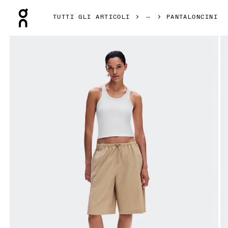
Press Escape to close navigation
TUTTI GLI ARTICOLI
PANTALONCINI
Prodotto numero 1 di 7 della galleria On Bermuda Shorts Ka