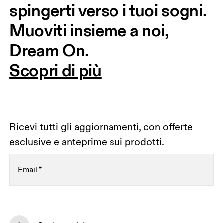
spingerti verso i tuoi sogni. 
Muoviti insieme a noi, 
Dream On.
Scopri di più
Ricevi tutti gli aggiornamenti, con offerte
esclusive e anteprime sui prodotti.
Email
*
Voglio ricevere contenuti personalizzati sui media
digitali basati sulle mie interazioni con On.