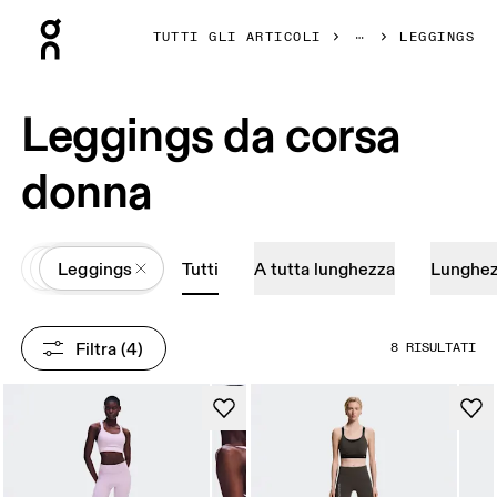
Press Escape to close navigation
TUTTI GLI ARTICOLI
LEGGINGS
Leggings da corsa
donna
All
Abbigliamento
Leggings
Tutti
A tutta lunghezza
Lunghez
Filtra
 (4)
8 RISULTATI