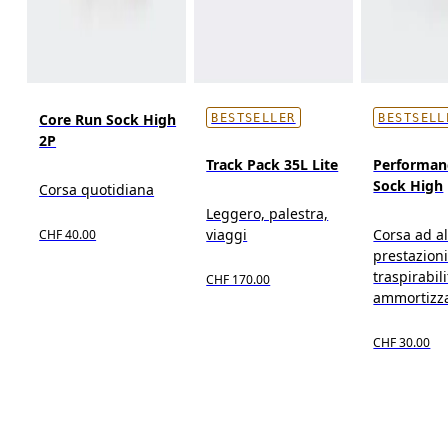
Core Run Sock High
BESTSELLER
BESTSELL
2P
Track Pack 35L Lite
Performan
Sock High
Corsa quotidiana
Leggero, palestra,
viaggi
Corsa ad al
CHF 40.00
prestazioni
traspirabili
CHF 170.00
ammortizz
CHF 30.00