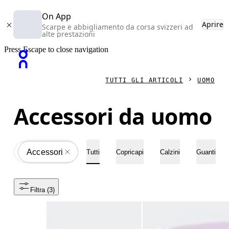
On App
Aprire
Scarpe e abbigliamento da corsa svizzeri ad
alte prestazioni
Press Escape to close navigation
TUTTI GLI ARTICOLI
UOMO
Accessori da uomo
Accessori
All
Tutti
Copricapi
Calzini
Guanti
Filtra
 (3)