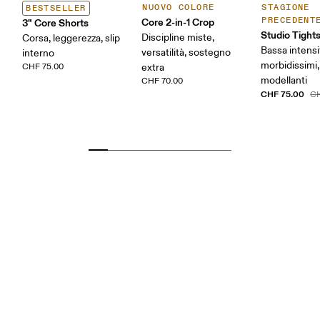
NUOVO COLORE
STAGIONE
BESTSELLER
PRECEDENT
Core 2-in-1 Crop
3" Core Shorts
Studio Tight
Discipline miste,
Corsa, leggerezza, slip
Bassa intensi
versatilità, sostegno
interno
morbidissimi,
CHF 75.00
extra
modellanti
CHF 70.00
CHF 75.00
CH