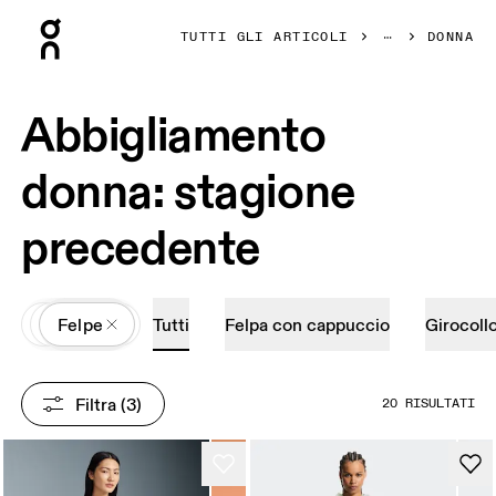
Press Escape to close navigation
TUTTI GLI ARTICOLI
DONNA
Abbigliamento
donna: stagione
precedente
All
Abbigliamento
Felpe
Tutti
Felpa con cappuccio
Girocoll
Filtra
 (3)
20 RISULTATI