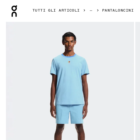
Press Escape to close navigation
TUTTI GLI ARTICOLI
PANTALONCINI
Prodotto numero 1 di 6 della galleria On Trek Shorts SHF G