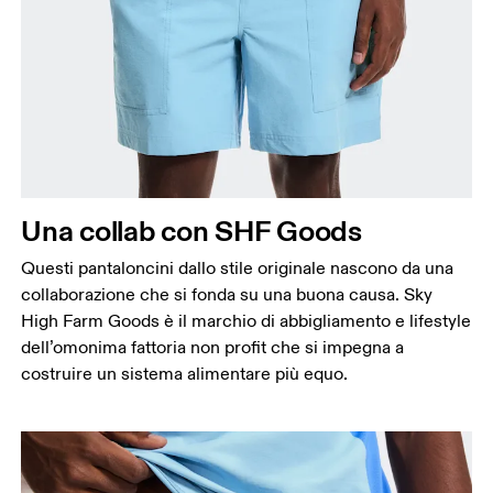
Girovita
Misura il girovita nel punto più stretto (in genere
dove il corpo si piega lateralmente).
Fianchi
Misura la parte più ampia dei fianchi da un estremo
all’altro.
Una collab con SHF Goods
Giro coscia
Questi pantaloncini dallo stile originale nascono da una
Stai in piedi a gambe leggermente divaricate.
collaborazione che si fonda su una buona causa. Sky
Misura la parte più ampia della coscia.
High Farm Goods è il marchio di abbigliamento e lifestyle
Interno gamba
dell’omonima fattoria non profit che si impegna a
Stai in piedi a gambe tese e leggermente
costruire un sistema alimentare più equo.
divaricate. Misura la parte interna della gamba, dal
cavallo fino alla caviglia.