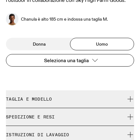
l’outdoor in collaborazione con Sky High Farm Goods.
Chanula è alto 185 cm e indossa una taglia M.
Donna
Uomo
Seleziona una taglia
TAGLIA E MODELLO
Regolare. Fedele alla taglia.
SPEDIZIONE E RESI
Spedizione gratuita su tutti gli ordini a partire da CHF 40
Chanula è alto 185 cm e indossa una taglia M.
ISTRUZIONI DI LAVAGGIO
Reso gratuito esteso a 30 giorni