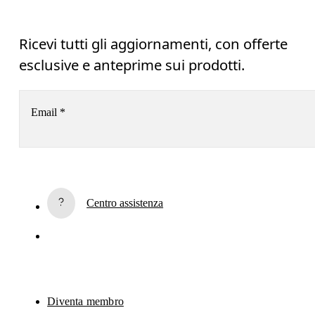
Ricevi tutti gli aggiornamenti, con offerte
esclusive e anteprime sui prodotti.
Email
*
Iscriviti alla newsletter
Centro assistenza
Se continui, accetti la nostra politica sulla privacy. I tuoi dati personali 
saranno trasmessi a On AG per permetterci di informarti via email sui nostri
prodotti, e inviarti sondaggi. L’elaborazione e l’analisi dei dati a fini statistici 
saranno effettuate dai nostri fornitori di servizi Sailthru (Stati Uniti) e Braze 
(Stati Uniti). Puoi annullare l'iscrizione in qualsiasi momento utilizzando 
l'apposito link che trovi in fondo a ogni email. Per maggiori informazioni, 
consulta 
l'Informativa sulla privacy di On Group
.
Diventa membro