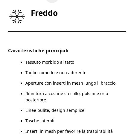
GIROVITA
75
76 — 82
8
Freddo
FIANCHI
89
90 — 95
96
Scorri in orizzontale per visualizzare la tabella
Caratteristiche principali
Tessuto morbido al tatto
Come prendere le misure
Taglio comodo e non aderente
Aperture con inserti in mesh lungo il braccio
Rifinitura a costine su collo, polsini e orlo
posteriore
Linee pulite, design semplice
Tasche laterali
Inserti in mesh per favorire la traspirabilità