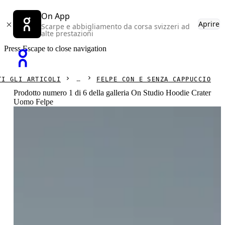
On App
Aprire
Scarpe e abbigliamento da corsa svizzeri ad
alte prestazioni
Press Escape to close navigation
TI GLI ARTICOLI
FELPE CON E SENZA CAPPUCCIO
Prodotto numero 1 di 6 della galleria On Studio Hoodie Crater
Uomo Felpe