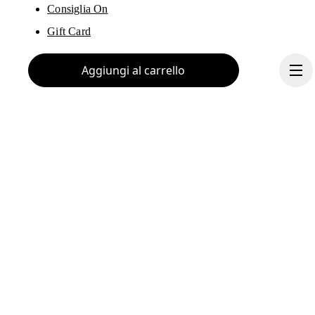
Consiglia On
Gift Card
Punti vendita On
Aggiungi al carrello
Trova negozio
Portale fornitori
Chi siamo
Continua
Ondesign
Lavora con noi
Investitori
Stampa e media
Programma di affiliazione
Backstage