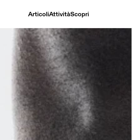
Articoli
Attività
Scopri
n Sock Mid Black & Eclipse Unisex Calzini