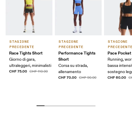
STAGIONE
STAGIONE
STAGIONE
PRECEDENTE
PRECEDENTE
PRECEDENT
Race Tights Short
Performance Tights
Pace Pocket
Short
Giorno di gara,
Running, wor
ultraleggeri, minimalisti
Corsa su strada,
bassa intensi
CHF 75.00
CHF 110.00
allenamento
sostegno leg
CHF 70.00
CHF 60.00
CHF 90.00
C