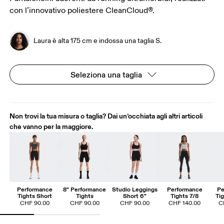
con l’innovativo poliestere CleanCloud®.
Laura è alta 175 cm e indossa una taglia S.
Seleziona una taglia
Non trovi la tua misura o taglia? Dai un’occhiata agli altri articoli
che vanno per la maggiore.
Performance
8" Performance
Studio Leggings
Performance
Pe
Tights Short
Tights
Short 6"
Tights 7/8
Ti
CHF 90.00
CHF 90.00
CHF 90.00
CHF 140.00
C