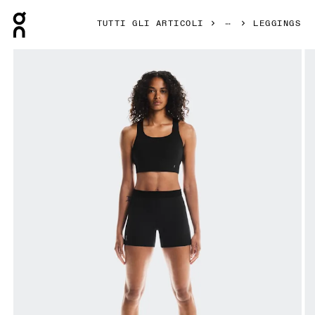
Press Escape to close navigation
TUTTI GLI ARTICOLI
LEGGINGS
Prodotto numero 1 di 7 della galleria On Pace Tights Short 