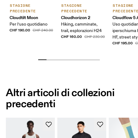
STAGIONE
STAGIONE
STAGIONE
PRECEDENTE
PRECEDENTE
PRECEDENT
Cloudtilt Moon
Cloudhorizon 2
Cloudflow 5
Per l’uso quotidiano
Hiking, camminate,
Uso quotidia
CHF 190.00
CHF 240.00
trail, esplorazioni H24
iperschiuma
CHF 160.00
CHF 230.00
HF, street sty
CHF 195.00
C
Altri articoli di collezioni
precedenti