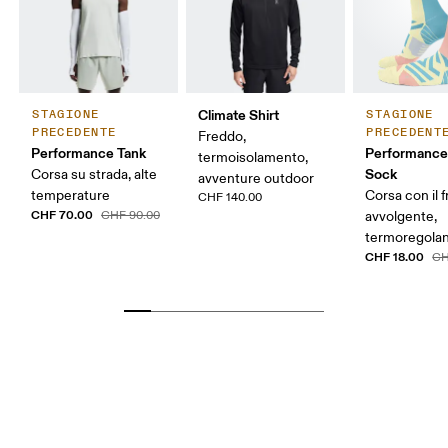
Climate Shirt
STAGIONE
STAGIONE
PRECEDENTE
PRECEDENT
Freddo,
Performance Tank
Performance
termoisolamento,
Sock
Corsa su strada, alte
avventure outdoor
temperature
Corsa con il 
CHF 140.00
CHF 70.00
CHF 90.00
avvolgente,
termoregola
CHF 18.00
CH