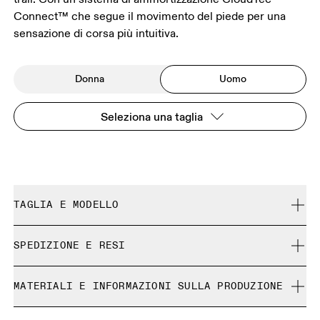
Connect™ che segue il movimento del piede per una
sensazione di corsa più intuitiva.
Donna
Uomo
Seleziona una taglia
TAGLIA E MODELLO
Fedele alla misura.
SPEDIZIONE E RESI
Spedizione gratuita su tutti gli ordini a partire da CHF 40
Guida alle misure - Scarpe da uomo
MATERIALI E INFORMAZIONI SULLA PRODUZIONE
Reso gratuito esteso a 30 giorni
I prodotti e le colorazioni in edizione limitata e gli articoli
Materiali
GUIDA ALLE MISURE - SCARPE DA UOMO