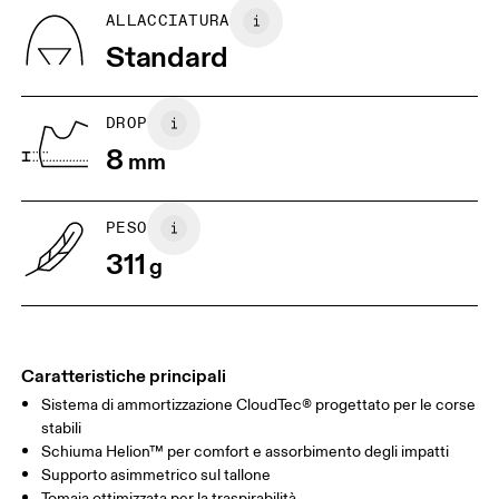
UK
6.5
7
ALLACCIATURA
Standard
US
7
7.5
DROP
Scorri in orizzontale per visualizzare la tabella
8
mm
PESO
311
g
Caratteristiche principali
Sistema di ammortizzazione CloudTec® progettato per le corse
stabili
Schiuma Helion™ per comfort e assorbimento degli impatti
Supporto asimmetrico sul tallone
Tomaia ottimizzata per la traspirabilità