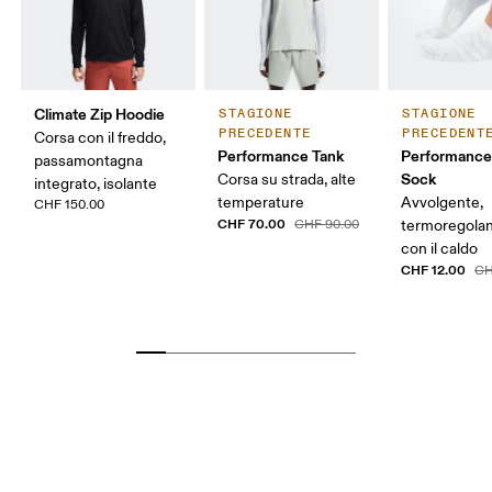
Climate Zip Hoodie
STAGIONE
STAGIONE
PRECEDENTE
PRECEDENT
Corsa con il freddo,
Performance Tank
Performanc
passamontagna
Sock
Corsa su strada, alte
integrato, isolante
temperature
Avvolgente,
CHF 150.00
CHF 70.00
CHF 90.00
termoregolan
con il caldo
CHF 12.00
CH