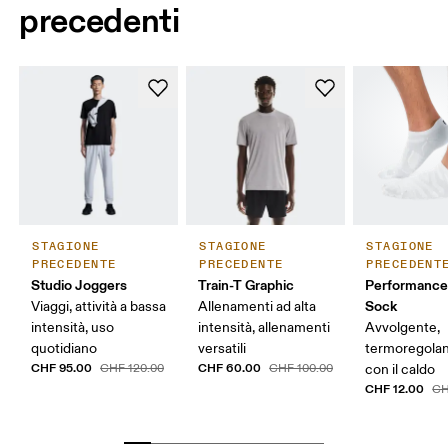
precedenti
STAGIONE
STAGIONE
STAGIONE
PRECEDENTE
PRECEDENTE
PRECEDENT
Studio Joggers
Train-T Graphic
Performanc
Sock
Viaggi, attività a bassa
Allenamenti ad alta
intensità, uso
intensità, allenamenti
Avvolgente,
quotidiano
versatili
termoregolan
CHF 95.00
CHF 60.00
CHF 120.00
CHF 100.00
con il caldo
CHF 12.00
CH