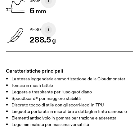
DROP
6
mm
US
7
7.5
PESO
Scorri in orizzontale per visualizzare la tabella
288.5
g
Caratteristiche principali
La stessa leggendaria ammortizzazione della Cloudmonster
Tomaia in mesh tattile
Leggera e traspirante per l’uso quotidiano
Speedboard® per maggiore stabilità
Discreto tocco di stile con gli scorri-lacci in TPU
Linguetta perforata in microfibra e dettagli in finto camoscio
Elementi antiscivolo in gomma per trazione e aderenza
Logo minimalista per massima versatilità