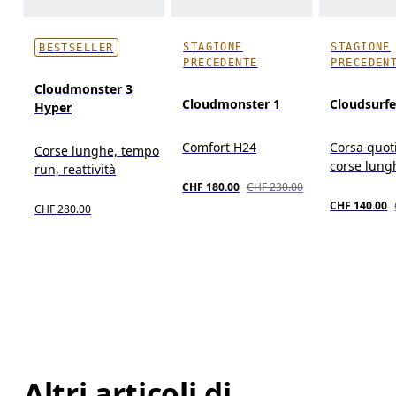
STAGIONE
STAGIONE
BESTSELLER
PRECEDENTE
PRECEDEN
Cloudmonster 3
Cloudmonster 1
Cloudsurf
Hyper
Comfort H24
Corsa quot
Corse lunghe, tempo
corse lung
run, reattività
CHF 180.00
CHF 230.00
CHF 140.00
CHF 280.00
Altri articoli di