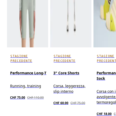
STAGIONE
STAGIONE
STAGIONE
PRECEDENTE
PRECEDENTE
PRECEDEN
Performance Long-T
3" Core Shorts
Performan
Sock
Running, training
Corsa, leggerezza,
slip interno
Corsa con i
avvolgente
CHF 75.00
CHF 110.00
termorego
CHF 60.00
CHF 75.00
CHF 18.00
C