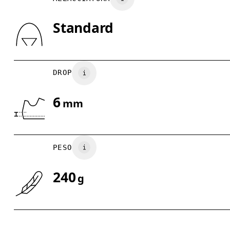
Standard
Scorri in orizzontale per visualizzare la tabella
DROP
6
mm
PESO
240
g