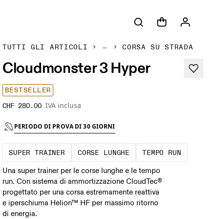
TUTTI GLI ARTICOLI
CORSA SU STRADA
Cloudmonster 3 Hyper
BESTSELLER
IVA inclusa
CHF 280.00
PERIODO DI PROVA DI 30 GIORNI
Velocità da giorno di gara e resistenza nel
Corse a ritmo sostenuto 
Corse a r
SUPER TRAINER
CORSE LUNGHE
TEMPO RUN
Una super trainer per le corse lunghe e le tempo
run. Con sistema di ammortizzazione CloudTec®
progettato per una corsa estremamente reattiva
e iperschiuma Helion™ HF per massimo ritorno
di energia.