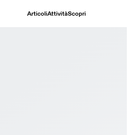
Articoli
Attività
Scopri
 Hyper Ivory & Flurry Donna Corsa su strada Scarpe