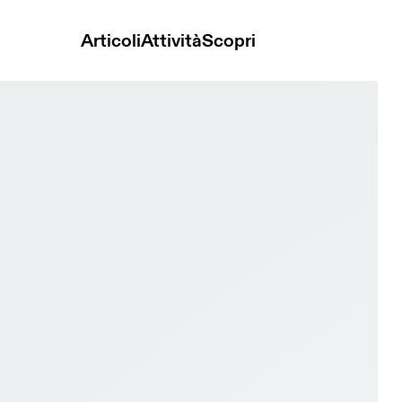
Articoli
Attività
Scopri
ory & Tin Uomo Corsa su strada Scarpe