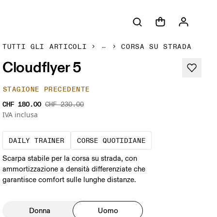
TUTTI GLI ARTICOLI
CORSA SU STRADA
Cloudflyer 5
STAGIONE PRECEDENTE
CHF 180.00
CHF 230.00
IVA inclusa
La scarpa con cui corri di più. Deve garant
Corse a ritmo costa
DAILY TRAINER
CORSE QUOTIDIANE
Scarpa stabile per la corsa su strada, con
ammortizzazione a densità differenziate che
garantisce comfort sulle lunghe distanze.
Donna
Uomo