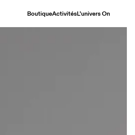
Boutique
Activités
L’univers On
ack Unisexe Gilet