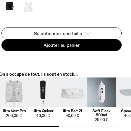
Sélectionnez une taille
Ajouter au panier
On s’occupe de tout. Ils sont en stock...
Ultra Vest Pro
Ultra Quiver
Ultra Belt 2L
Soft Flask
Speed
500ml
200,00 €
40,00 €
90,00 €
40,
25,00 €