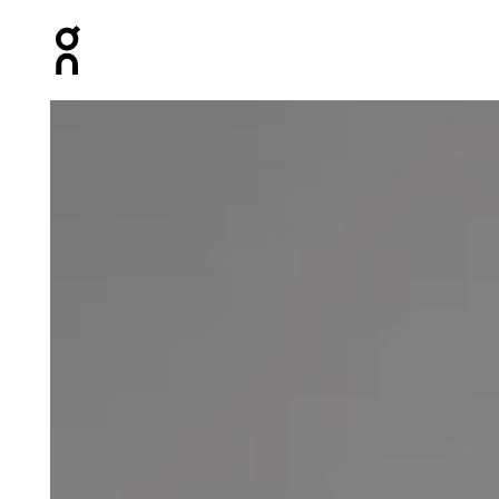
Press Escape to close navigation
Image 1 de 6 de la galerie d’images On Ultra Vest 10L Bl