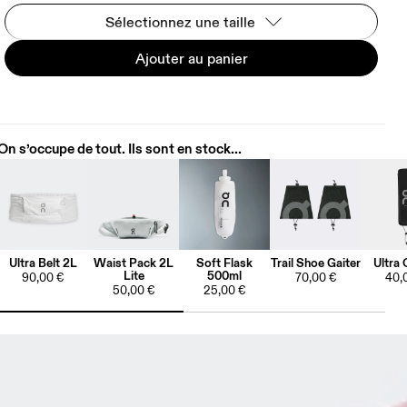
Sélectionnez une taille
Ajouter au panier
On s’occupe de tout. Ils sont en stock...
Ultra Belt 2L
Waist Pack 2L
Soft Flask
Trail Shoe Gaiter
Ultra 
Lite
500ml
90,00 €
70,00 €
40,
50,00 €
25,00 €