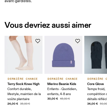
avant-gardistes.
Vous devriez aussi aimer
DERNIÈRE CHANCE
DERNIÈRE CHANCE
DERNIÈRE 
Terry Sock Knee High
Merino Beanie Kids
Core Glove
Confort durable,
Enfants - Quotidien,
Temps froid,
lifestyle, maintien de la
enfants, 4-8 ans
compétition s
30,00 €
voûte plantaire
45,00 €
détails réflé
24,00 €
34,00 €
35,00 €
50,0