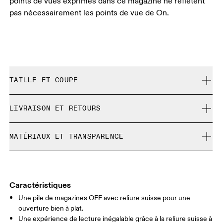
points de vues exprimés dans ce magazine ne reflètent
pas nécessairement les points de vue de On.
TAILLE ET COUPE
Correspond à la taille réelle.
LIVRAISON ET RETOURS
Livraison gratuite pour toute commande supérieure à 35
MATÉRIAUX ET TRANSPARENCE
€
Retour gratuit sous 30 jours
Matériaux
Les produits et les coloris en édition limitée ainsi que les
100% FSC paper
articles Dernière chance ne sont pas échangeables,
Caractéristiques
mais peuvent être retournés en vue d’un
Une pile de magazines OFF avec reliure suisse pour une
remboursement
ouverture bien à plat.
Une expérience de lecture inégalable grâce à la reliure suisse à