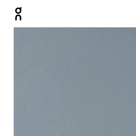
Press Escape to close navigation
Image 1 de 9 de la galerie d’images On Speed Pack 24L 