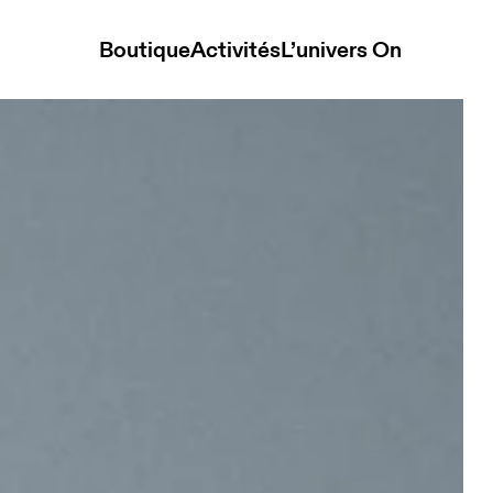
Boutique
Activités
L’univers On
Lite Desert Glow Unisexe Sacs