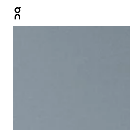
Press Escape to close navigation
Image 1 de 6 de la galerie d’images On Track Pack 35L 