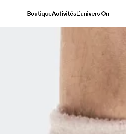
Boutique
Activités
L’univers On
 High Pearl Unisexe Chaussettes