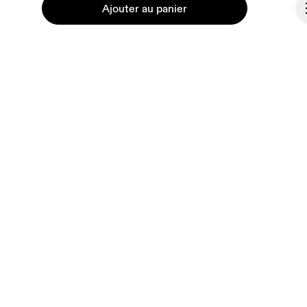
Ajouter au panier
Programme d’affiliation
Coulisses
France
Continuer
© On 2026
Conditions générales
Politique de confidentialité
Accessibilité
Mentions légales
Rapport de vulnérabilité
Paramètres de consentement
Caractéristiques environnementales des produits