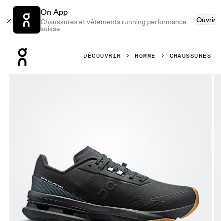
On App
Ouvrir
Chaussures et vêtements running performance
suisse
Press Escape to close navigation
DÉCOUVRIR
HOMME
CHAUSSURES
Image 1 de 6 de la galerie d’images On Cloudpulse Pro Bl