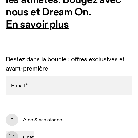
nous et Dream On. 
En savoir plus
Restez dans la boucle : offres exclusives et
avant-première
E-mail
*
Recevez du contenu personnalisé sur toutes les
plateformes digitales selon vos interactions avec On.
Aide & assistance
En savoir plus
Chat