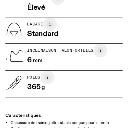
remboursement
Viêt Nam
Élevé
JP
25
25.5
UK
6.5
7
LAÇAGE
Standard
US
7
7.5
INCLINAISON TALON-ORTEILS
Glisser horizontalement pour en savoir plus
6
mm
POIDS
365
g
Caractéristiques
Chaussure de training ultra-stable conçue pour le renfo