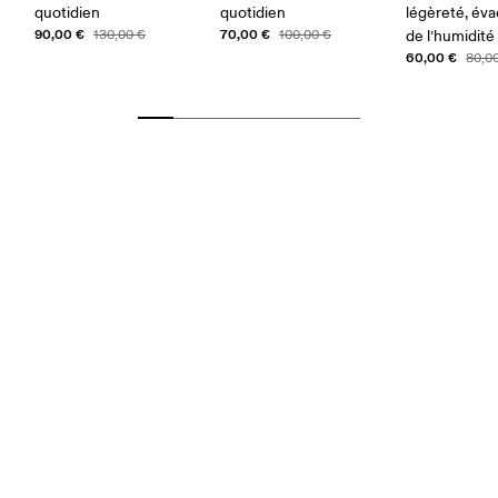
quotidien
quotidien
légèreté, év
90,00 €
70,00 €
130,00 €
100,00 €
de l’humidité
60,00 €
80,0