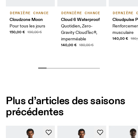
DERNIÈRE CHANCE
DERNIÈRE CHANCE
DERNIÈRE 
Cloudzone Moon
Cloud 6 Waterproof
Cloudpulse P
Pour tous les jours
Quotidien, Zero-
Renforceme
150,00 €
190,00 €
Gravity CloudTec®,
musculaire
140,00 €
imperméable
180,
140,00 €
180,00 €
Plus d’articles des saisons
précédentes