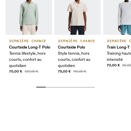
DERNIÈRE CHANCE
DERNIÈRE CHANCE
DERNIÈRE 
Courtside Long-T Polo
Courtside Polo
Train Long-T
Tennis lifestyle, hors
Style tennis, hors
Training haut
courts, confort au
courts, confort au
intensité
70,00 €
quotidien
quotidien
90,0
70,00 €
75,00 €
120,00 €
110,00 €