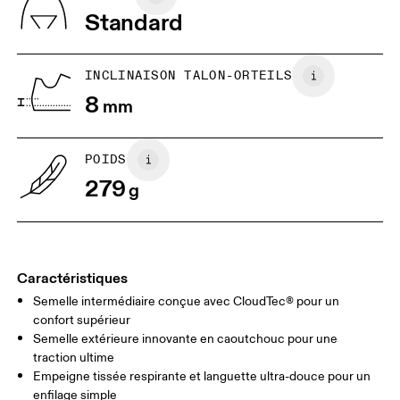
remboursement
Viêt Nam
Standard
JP
25
25.5
UK
6.5
7
INCLINAISON TALON-ORTEILS
8
mm
US
7
7.5
POIDS
Glisser horizontalement pour en savoir plus
279
g
Caractéristiques
Semelle intermédiaire conçue avec CloudTec® pour un
confort supérieur
Semelle extérieure innovante en caoutchouc pour une
traction ultime
Empeigne tissée respirante et languette ultra-douce pour un
enfilage simple