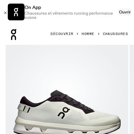
On App
Ouvrir
Chaussures et vêtements running performance
suisse
Press Escape to close navigation
DÉCOUVRIR
HOMME
CHAUSSURES
Image 1 de 6 de la galerie d’images On Cloudzone Ice & Bl