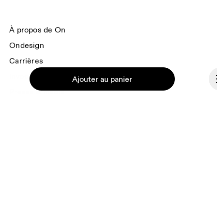
À propos de On
Ondesign
Carrières
Investisseurs
Ajouter au panier
Presse & média
Programme d’affiliation
Coulisses
Continuer
France
© On 2026
Conditions générales