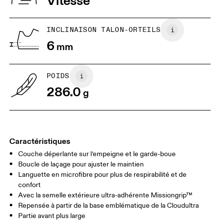
Vitesse
JP
25
25.5
UK
6.5
7
INCLINAISON TALON-ORTEILS
6
mm
US
7
7.5
POIDS
Glisser horizontalement pour en savoir plus
286.0
g
Caractéristiques
Couche déperlante sur l’empeigne et le garde-boue
Boucle de laçage pour ajuster le maintien
Languette en microfibre pour plus de respirabilité et de
confort
Avec la semelle extérieure ultra-adhérente Missiongrip™
Repensée à partir de la base emblématique de la Cloudultra
Partie avant plus large