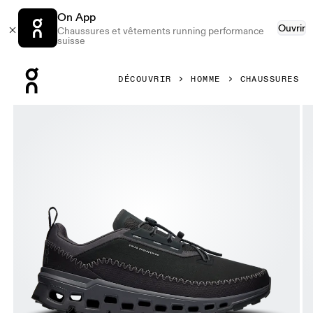
On App
Ouvrir
Chaussures et vêtements running performance
suisse
Press Escape to close navigation
DÉCOUVRIR
HOMME
CHAUSSURES
Image 1 de 6 de la galerie d’images On Cloudaway 2 Black 