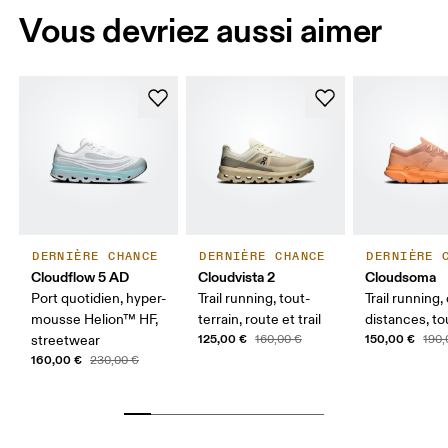
Vous devriez aussi aimer
DERNIÈRE CHANCE
DERNIÈRE CHANCE
DERNIÈRE 
Cloudflow 5 AD
Cloudvista 2
Cloudsoma
Port quotidien, hyper-
Trail running, tout-
Trail running
mousse Helion™ HF,
terrain, route et trail
distances, to
125,00 €
150,00 €
streetwear
160,00 €
190,
160,00 €
230,00 €