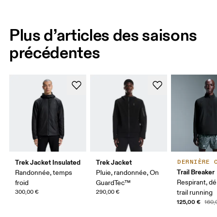
Plus d’articles des saisons
précédentes
Trek Jacket Insulated
Trek Jacket
DERNIÈRE 
Trail Breaker
Randonnée, temps
Pluie, randonnée, On
Respirant, dé
froid
GuardTec™
300,00 €
290,00 €
trail running
125,00 €
160,