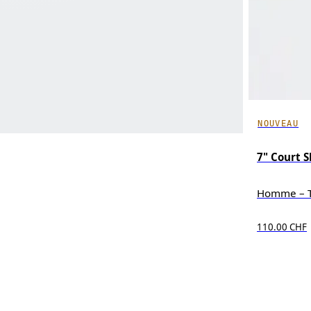
NOUVEAU
7" Court 
Homme – Te
110.00 CHF