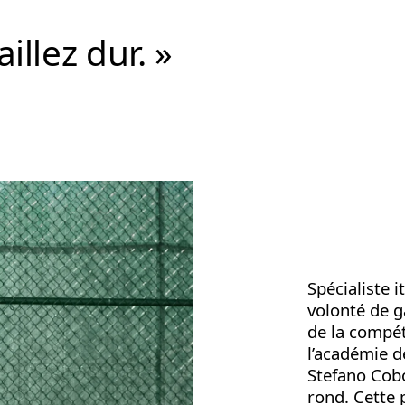
illez dur. »
Spécialiste i
volonté de 
de la compét
l’académie de
Stefano Cobo
rond. Cette p