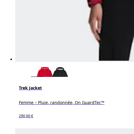
Trek Jacket
Femme – Pluie, randonnée, On GuardTec™
290,00 €