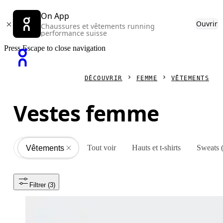
On App
Ouvrir
Chaussures et vêtements running
performance suisse
Press Escape to close navigation
DÉCOUVRIR
FEMME
VÊTEMENTS
Vestes femme
Tout voir
Hauts et t-shirts
Sweats 
Vêtements
All
Filtrer
 (3)